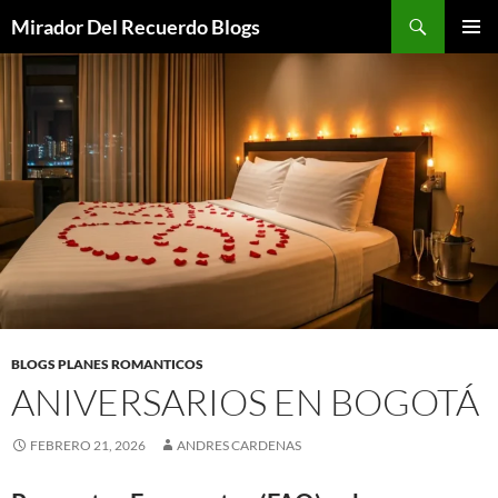
Saltar
Buscar
Mirador Del Recuerdo Blogs
al
MENÚ
contenido
PRINCI
BLOGS PLANES ROMANTICOS
ANIVERSARIOS EN BOGOTÁ
FEBRERO 21, 2026
ANDRES CARDENAS