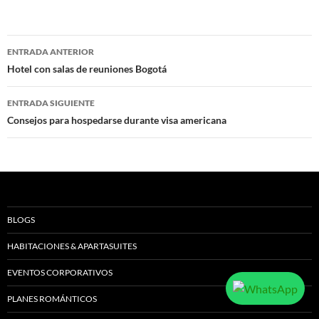
Navegación
ENTRADA ANTERIOR
de
Hotel con salas de reuniones Bogotá
entradas
ENTRADA SIGUIENTE
Consejos para hospedarse durante visa americana
BLOGS
HABITACIONES & APARTASUITES
EVENTOS CORPORATIVOS
PLANES ROMÁNTICOS