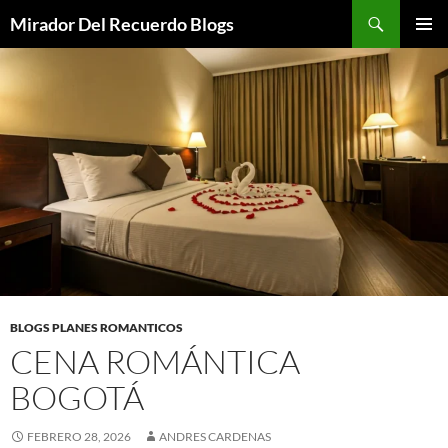
Saltar
Buscar
Mirador Del Recuerdo Blogs
al
MENÚ
contenido
PRINCI
BLOGS PLANES ROMANTICOS
CENA ROMÁNTICA
BOGOTÁ
FEBRERO 28, 2026
ANDRES CARDENAS