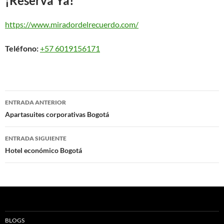
¡Reserva Ya!
https://www.miradordelrecuerdo.com/
Teléfono:
+57 6019156171
Navegación
ENTRADA ANTERIOR
de
Apartasuites corporativas Bogotá
entradas
ENTRADA SIGUIENTE
Hotel económico Bogotá
BLOGS