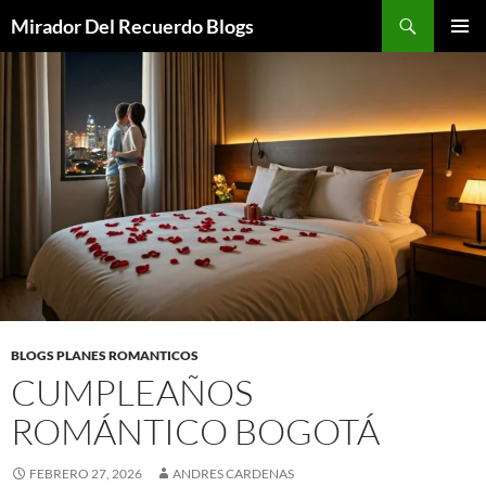
Saltar
Buscar
Mirador Del Recuerdo Blogs
al
MENÚ
contenido
PRINCI
BLOGS PLANES ROMANTICOS
CUMPLEAÑOS
ROMÁNTICO BOGOTÁ
FEBRERO 27, 2026
ANDRES CARDENAS