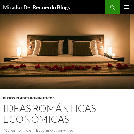
Saltar
Buscar
Mirador Del Recuerdo Blogs
al
MENÚ
contenido
PRINCI
BLOGS PLANES ROMANTICOS
IDEAS ROMÁNTICAS
ECONÓMICAS
ABRIL 2, 2026
ANDRES CARDENAS