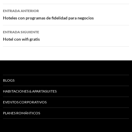
Navegación
ENTRADA ANTERIOR
de
Hoteles con programas de fidelidad para negocios
entradas
ENTRADA SIGUIENTE
Hotel con wifi gratis
BLOGS
HABITACIONES & APARTASUITES
EVENTOS CORPORATIVOS
PLANES ROMÁNTICOS