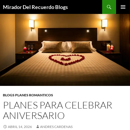
Saltar
Buscar
Mirador Del Recuerdo Blogs
al
MENÚ
contenido
PRINCI
BLOGS PLANES ROMANTICOS
PLANES PARA CELEBRAR
ANIVERSARIO
ABRIL 14, 2026
ANDRES CARDENAS