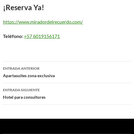
¡Reserva Ya!
https://www.miradordelrecuerdo.com/
Teléfono:
+57 6019156171
Navegación
ENTRADA ANTERIOR
de
Apartasuites zona exclusiva
entradas
ENTRADA SIGUIENTE
Hotel para consultores