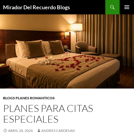
Saltar
Buscar
Mirador Del Recuerdo Blogs
al
MENÚ
contenido
PRINCI
BLOGS PLANES ROMANTICOS
PLANES PARA CITAS
ESPECIALES
ABRIL 18, 2026
ANDRES CARDENAS