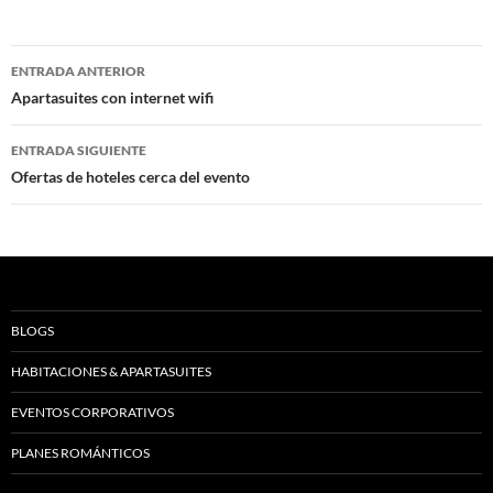
Navegación
ENTRADA ANTERIOR
de
Apartasuites con internet wifi
entradas
ENTRADA SIGUIENTE
Ofertas de hoteles cerca del evento
BLOGS
HABITACIONES & APARTASUITES
EVENTOS CORPORATIVOS
PLANES ROMÁNTICOS