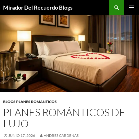
Saltar
Buscar
Mirador Del Recuerdo Blogs
al
MENÚ
contenido
PRINCI
BLOGS PLANES ROMANTICOS
PLANES ROMÁNTICOS DE
LUJO
JUNIO 17, 2026
ANDRES CARDENAS