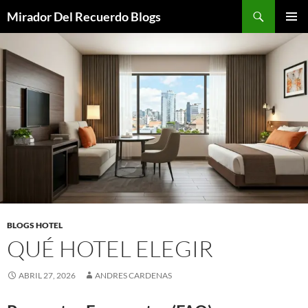
Saltar
Buscar
Mirador Del Recuerdo Blogs
al
MENÚ
contenido
PRINCI
BLOGS HOTEL
QUÉ HOTEL ELEGIR
ABRIL 27, 2026
ANDRES CARDENAS