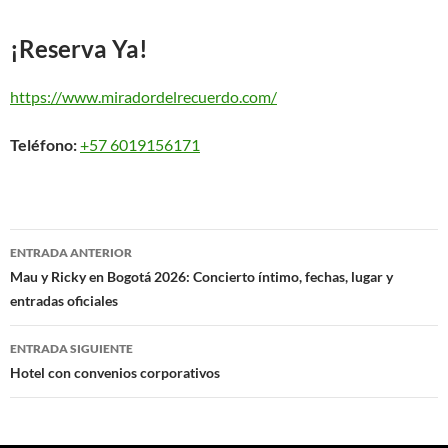
¡Reserva Ya!
https://www.miradordelrecuerdo.com/
Teléfono:
+57 6019156171
Navegación
ENTRADA ANTERIOR
de
Mau y Ricky en Bogotá 2026: Concierto íntimo, fechas, lugar y
entradas oficiales
entradas
ENTRADA SIGUIENTE
Hotel con convenios corporativos