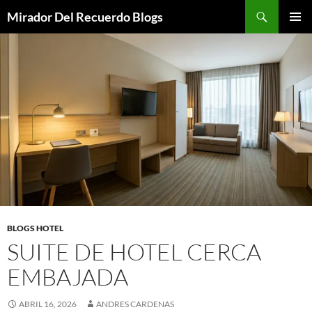
Saltar
Buscar
Mirador Del Recuerdo Blogs
al
MENÚ
contenido
PRINCI
BLOGS HOTEL
SUITE DE HOTEL CERCA
EMBAJADA
ABRIL 16, 2026
ANDRES CARDENAS