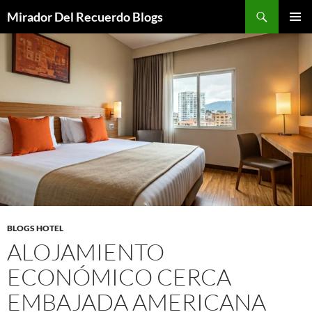
Saltar
Buscar
Mirador Del Recuerdo Blogs
al
MENÚ
contenido
PRINCI
BLOGS HOTEL
ALOJAMIENTO
ECONÓMICO CERCA
EMBAJADA AMERICANA