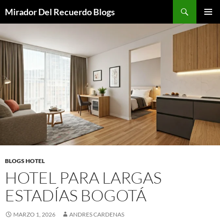
Saltar
Buscar
Mirador Del Recuerdo Blogs
al
MENÚ
contenido
PRINCI
BLOGS HOTEL
HOTEL PARA LARGAS
ESTADÍAS BOGOTÁ
MARZO 1, 2026
ANDRES CARDENAS