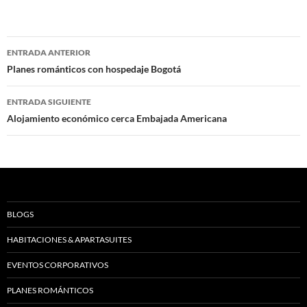
Navegación
ENTRADA ANTERIOR
de
Planes románticos con hospedaje Bogotá
entradas
ENTRADA SIGUIENTE
Alojamiento económico cerca Embajada Americana
BLOGS
HABITACIONES & APARTASUITES
EVENTOS CORPORATIVOS
PLANES ROMÁNTICOS