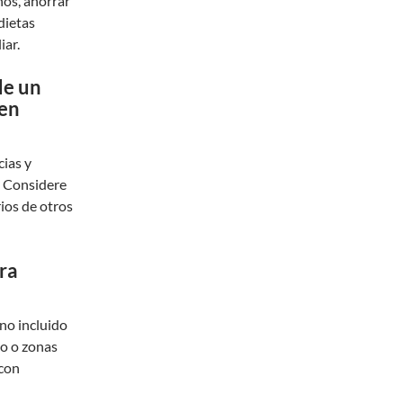
ños, ahorrar
 dietas
iar.
de un
 en
cias y
. Considere
rios de otros
ara
no incluido
go o zonas
 con