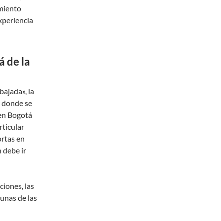
amiento
xperiencia
á de la
bajada», la
r donde se
 en Bogotá
rticular
ortas en
n debe ir
iones, las
gunas de las