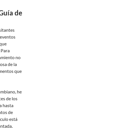
Guía de
sitantes
 eventos
 que
. Para
jamiento no
osa de la
lementos que
ombiano, he
es de los
a hasta
ntos de
ículo está
entada,