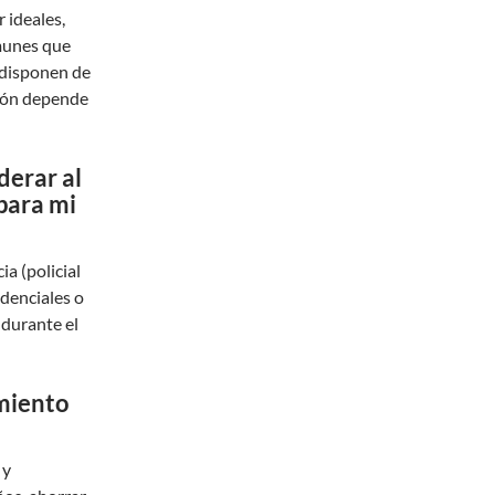
 ideales,
omunes que
 disponen de
ción depende
derar al
para mi
ia (policial
idenciales o
 durante el
amiento
 y