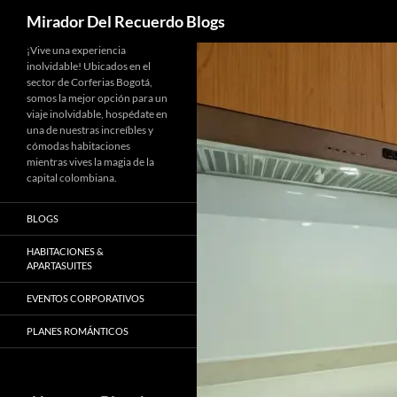
Buscar
Mirador Del Recuerdo Blogs
Saltar
¡Vive una experiencia
inolvidable! Ubicados en el
al
sector de Corferias Bogotá,
contenido
somos la mejor opción para un
viaje inolvidable, hospédate en
una de nuestras increíbles y
cómodas habitaciones
mientras vives la magia de la
capital colombiana.
BLOGS
HABITACIONES &
APARTASUITES
EVENTOS CORPORATIVOS
PLANES ROMÁNTICOS