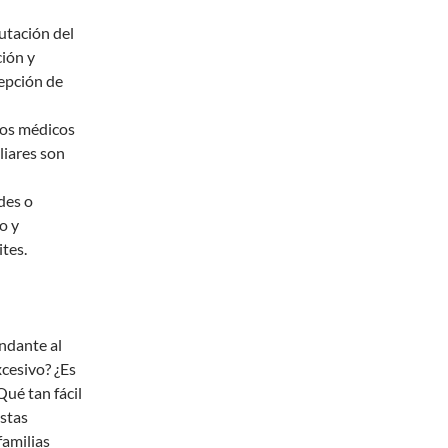
utación del
ción y
cepción de
ros médicos
liares son
des o
o y
tes.
undante al
xcesivo? ¿Es
ué tan fácil
stas
familias