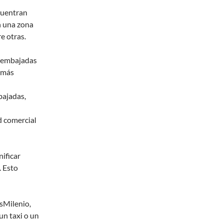
cuentran
n una zona
e otras.
 embajadas
 más
ajadas,
d comercial
nificar
. Esto
sMilenio,
un taxi o un