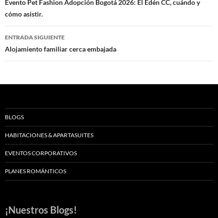
de
Evento Pet Fashion Adopción Bogotá 2026: El Edén CC, cuándo y
cómo asistir.
entradas
ENTRADA SIGUIENTE
Alojamiento familiar cerca embajada
BLOGS
HABITACIONES & APARTASUITES
EVENTOS CORPORATIVOS
PLANES ROMÁNTICOS
¡Nuestros Blogs!