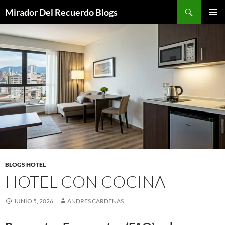
Saltar
Buscar
Mirador Del Recuerdo Blogs
al
MENÚ
contenido
PRINCI
BLOGS HOTEL
HOTEL CON COCINA
JUNIO 5, 2026
ANDRES CARDENAS