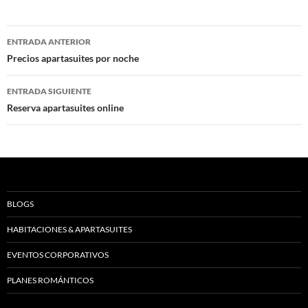
Navegación
ENTRADA ANTERIOR
de
Precios apartasuites por noche
entradas
ENTRADA SIGUIENTE
Reserva apartasuites online
BLOGS
HABITACIONES & APARTASUITES
EVENTOS CORPORATIVOS
PLANES ROMÁNTICOS