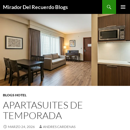
Saltar
Buscar
Mirador Del Recuerdo Blogs
al
MENÚ
contenido
PRINCI
BLOGS HOTEL
APARTASUITES DE
TEMPORADA
MARZO 24, 2026
ANDRES CARDENAS