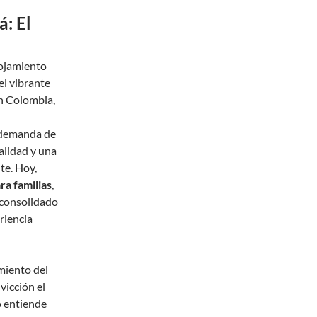
á: El
lojamiento
el vibrante
en Colombia,
a demanda de
alidad y una
te. Hoy,
ra familias
,
a consolidado
riencia
miento del
icción el
o entiende