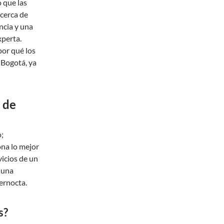
o que las
 cerca de
ncia y una
xperta.
or qué los
 Bogotá, ya
 de
;
ona lo mejor
icios de un
 una
ernocta.
s?