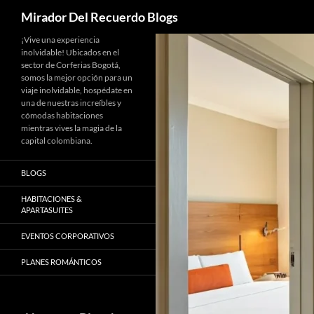
Buscar
Mirador Del Recuerdo Blogs
Saltar
¡Vive una experiencia
inolvidable! Ubicados en el
al
sector de Corferias Bogotá,
contenido
somos la mejor opción para un
viaje inolvidable, hospédate en
una de nuestras increíbles y
cómodas habitaciones
mientras vives la magia de la
capital colombiana.
BLOGS
HABITACIONES &
APARTASUITES
EVENTOS CORPORATIVOS
PLANES ROMÁNTICOS