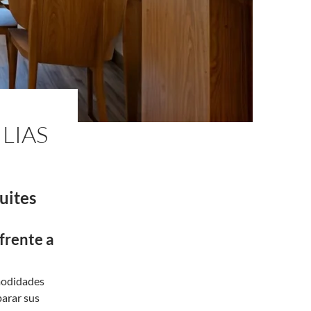
LIAS
uites
frente a
modidades
parar sus