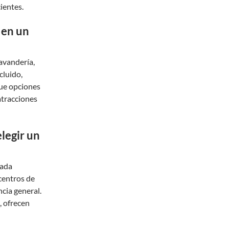
ientes.
 en un
avandería,
cluido,
que opciones
atracciones
legir un
tada
 centros de
ncia general.
, ofrecen