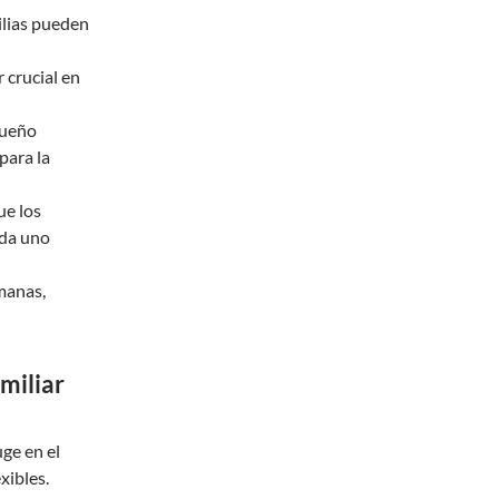
ilias pueden
 crucial en
sueño
 para la
ue los
ada uno
emanas,
miliar
ge en el
xibles.