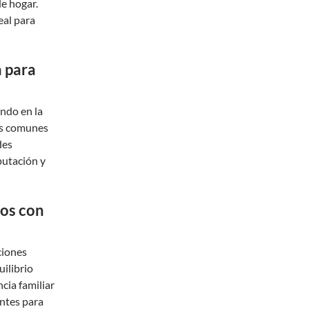
e hogar.
eal para
a para
ndo en la
as comunes
des
putación y
vos con
ciones
uilibrio
cia familiar
ntes para