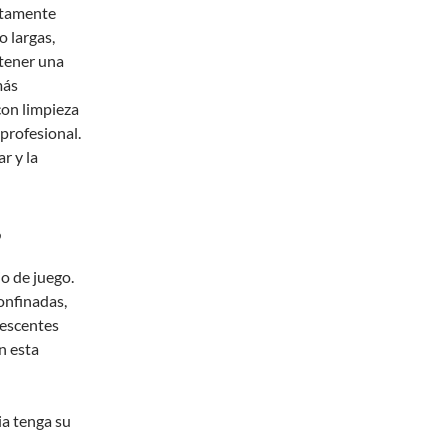
etamente
 largas,
 tener una
más
con limpieza
 profesional.
r y la
?
io de juego.
onfinadas,
lescentes
n esta
ia tenga su