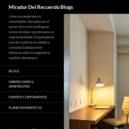
Buscar
Mirador Del Recuerdo Blogs
Saltar
¡Vive una experiencia
inolvidable! Ubicados en el
al
sector de Corferias Bogotá,
contenido
somos la mejor opción para un
viaje inolvidable, hospédate en
una de nuestras increíbles y
cómodas habitaciones
mientras vives la magia de la
capital colombiana.
BLOGS
HABITACIONES &
APARTASUITES
EVENTOS CORPORATIVOS
PLANES ROMÁNTICOS