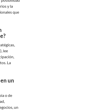
a posibilidad
ios y la
sionales que
n
te?
ratégicas,
, lee
cipación,
tos. La
 en un
pia o de
ad,
egocios, un