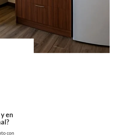
 y en
nal?
nto con