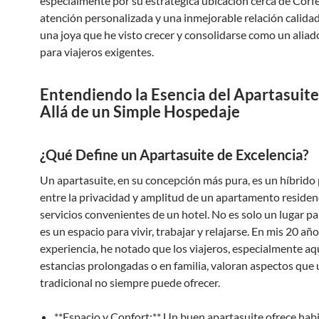
especialmente por su estratégica ubicación cerca de Corfe
atención personalizada y una inmejorable relación calidad
una joya que he visto crecer y consolidarse como un aliad
para viajeros exigentes.
Entendiendo la Esencia del Apartasuit
Allá de un Simple Hospedaje
¿Qué Define un Apartasuite de Excelencia?
Un apartasuite, en su concepción más pura, es un híbrido
entre la privacidad y amplitud de un apartamento residenc
servicios convenientes de un hotel. No es solo un lugar pa
es un espacio para vivir, trabajar y relajarse. En mis 20 añ
experiencia, he notado que los viajeros, especialmente aq
estancias prolongadas o en familia, valoran aspectos que 
tradicional no siempre puede ofrecer.
**Espacio y Confort:** Un buen apartasuite ofrece hab