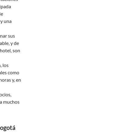
uipada
de
 y una
inar sus
ble, y de
 hotel, son
, los
ales como
horas y, en
ocios,
ara muchos
Bogotá