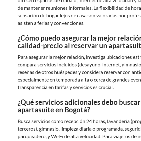
ofrecen espacios de trabajo, internet de alta velocidad y l
de mantener reuniones informales. La flexibilidad de horar
sensación de hogar lejos de casa son valoradas por profe
asisten a ferias y convenciones.
¿Cómo puedo asegurar la mejor relació
calidad-precio al reservar un apartasui
Para asegurar la mejor relación, investiga ubicaciones est
compara servicios incluidos (desayuno, internet, gimnasio)
reseñas de otros huéspedes y considera reservar con anti
especialmente en temporada alta o cerca de grandes even
transparencia en tarifas y servicios es crucial.
¿Qué servicios adicionales debo buscar
apartasuite en Bogotá?
Busca servicios como recepción 24 horas, lavandería (pro
terceros), gimnasio, limpieza diaria o programada, segurid
parqueadero, y Wi-Fi de alta velocidad. Para viajeros de n