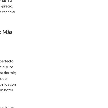
rias, su
-precio,
o esencial
e: Más
 perfecto
ial y los
ra dormir;
os de
uellos con
un hotel
itaciones