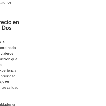
Algunos
recio en
e Dos
 la
coordinado
 viajeros
vicción que
o
xperiencia
 prioridad
, y en
ntre calidad
nidades en