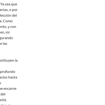
 Ya sea que
erias, o por
lección del
ia. Como
ento, y con
en, mi
segurando
e las
nstituyen la
o profundo
acios hasta
s
ue encarne
 del
gotá,