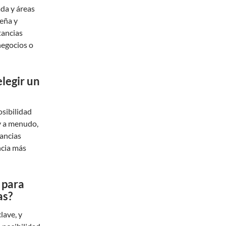
ada y áreas
eña y
tancias
negocios o
elegir un
osibilidad
 y a menudo,
tancias
ncia más
 para
as?
lave, y