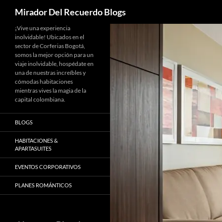
Buscar
Mirador Del Recuerdo Blogs
Saltar
¡Vive una experiencia
inolvidable! Ubicados en el
al
sector de Corferias Bogotá,
contenido
somos la mejor opción para un
viaje inolvidable, hospédate en
una de nuestras increíbles y
cómodas habitaciones
mientras vives la magia de la
capital colombiana.
BLOGS
HABITACIONES &
APARTASUITES
EVENTOS CORPORATIVOS
PLANES ROMÁNTICOS