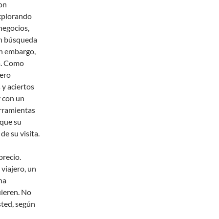
con
explorando
negocios,
 en búsqueda
in embargo,
a. Como
lero
 y aciertos
y con un
erramientas
 que su
de su visita.
precio.
viajero, un
na
uieren. No
sted, según