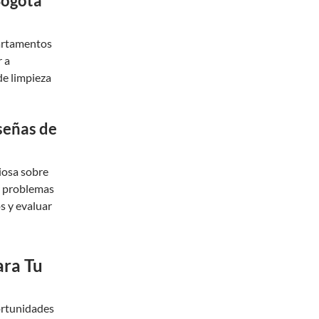
Bogotá
partamentos
r a
de limpieza
señas de
iosa sobre
ar problemas
os y evaluar
ara Tu
portunidades