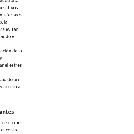
et de alta
perativos.
 a ferias o
, la
ra evitar
zando el
ación de la
la
r el estrés
dad de un
 y acceso a
antes
 que un mes.
el costo.