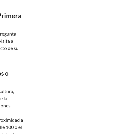
 Primera
pregunta
isita a
cto de su
os o
cultura,
e la
ciones
proximidad a
le 100 o el