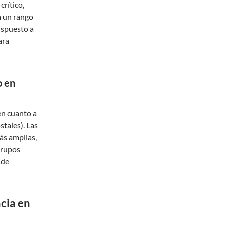
crítico,
a un rango
ispuesto a
ara
o en
en cuanto a
stales). Las
ás amplias,
 grupos
 de
cia en