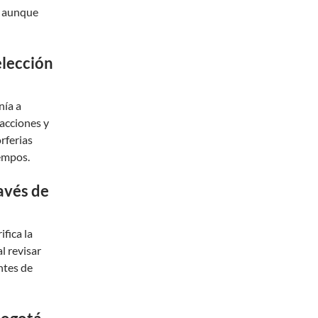
a, aunque
elección
nía a
racciones y
rferias
iempos.
avés de
ifica la
l revisar
ntes de