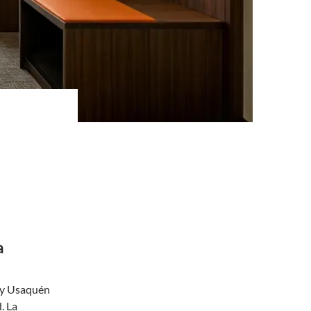
a
 y Usaquén
. La