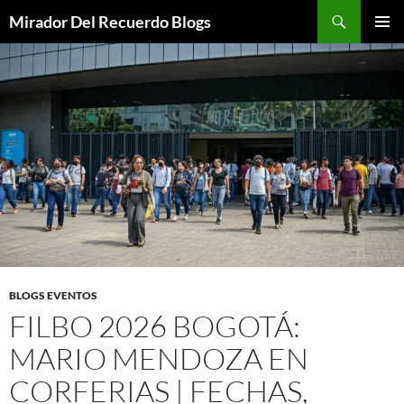
Saltar
Buscar
Mirador Del Recuerdo Blogs
al
MENÚ
contenido
PRINCI
BLOGS EVENTOS
FILBO 2026 BOGOTÁ:
MARIO MENDOZA EN
CORFERIAS | FECHAS,