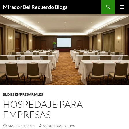
Saltar
Buscar
Mirador Del Recuerdo Blogs
al
MENÚ
contenido
PRINCI
BLOGS EMPRESARIALES
HOSPEDAJE PARA
EMPRESAS
MARZO 14, 2026
ANDRES CARDENAS