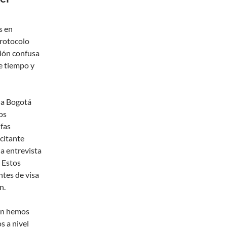
s en
protocolo
ción confusa
de tiempo y
 a Bogotá
os
ifas
icitante
la entrevista
 Estos
ntes de visa
n.
ien hemos
s a nivel