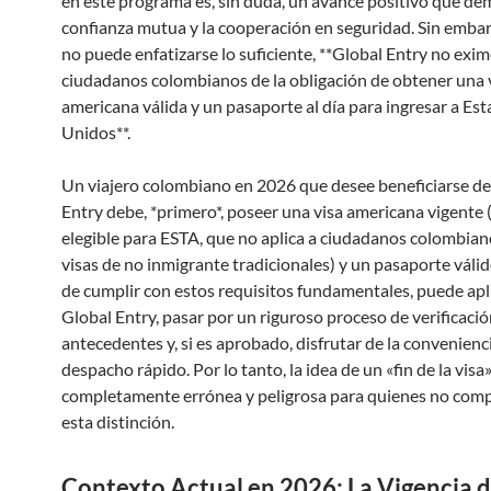
en este programa es, sin duda, un avance positivo que de
confianza mutua y la cooperación en seguridad. Sin embar
no puede enfatizarse lo suficiente, **Global Entry no exim
ciudadanos colombianos de la obligación de obtener una 
americana válida y un pasaporte al día para ingresar a Es
Unidos**.
Un viajero colombiano en 2026 que desee beneficiarse de
Entry debe, *primero*, poseer una visa americana vigente 
elegible para ESTA, que no aplica a ciudadanos colombian
visas de no inmigrante tradicionales) y un pasaporte váli
de cumplir con estos requisitos fundamentales, puede apl
Global Entry, pasar por un riguroso proceso de verificació
antecedentes y, si es aprobado, disfrutar de la convenienc
despacho rápido. Por lo tanto, la idea de un «fin de la visa»
completamente errónea y peligrosa para quienes no co
esta distinción.
Contexto Actual en 2026: La Vigencia d