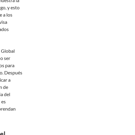
muestra la
go, y esto
e a los
visa
tados
 Global
(o ser
os para
do. Después
icar a
n de
ia del
 es
mprendan
el