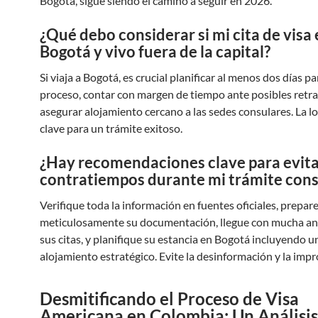
Bogotá, sigue siendo el camino a seguir en 2026.
¿Qué debo considerar si mi cita de visa 
Bogotá y vivo fuera de la capital?
Si viaja a Bogotá, es crucial planificar al menos dos días pa
proceso, contar con margen de tiempo ante posibles retra
asegurar alojamiento cercano a las sedes consulares. La lo
clave para un trámite exitoso.
¿Hay recomendaciones clave para evit
contratiempos durante mi trámite cons
Verifique toda la información en fuentes oficiales, prepar
meticulosamente su documentación, llegue con mucha ant
sus citas, y planifique su estancia en Bogotá incluyendo u
alojamiento estratégico. Evite la desinformación y la impr
Desmitificando el Proceso de Visa
Americana en Colombia: Un Análisis