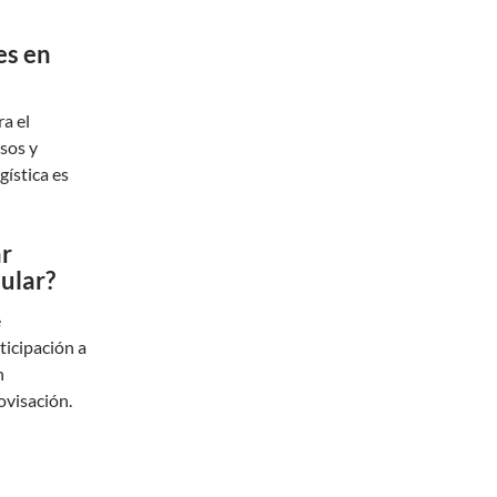
es en
ra el
sos y
gística es
ar
ular?
e
icipación a
n
ovisación.