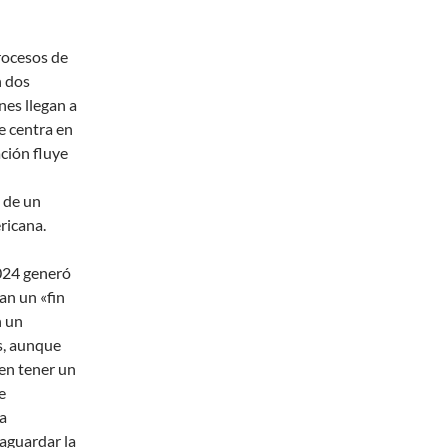
rocesos de
n dos
es llegan a
e centra en
ación fluye
 de un
ricana.
024 generó
an un «fin
n un
s, aunque
en tener un
e
la
vaguardar la