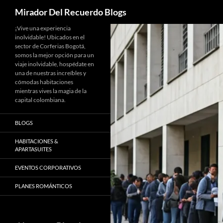
Buscar
Mirador Del Recuerdo Blogs
Saltar
¡Vive una experiencia
inolvidable! Ubicados en el
al
sector de Corferias Bogotá,
contenido
somos la mejor opción para un
viaje inolvidable, hospédate en
una de nuestras increíbles y
cómodas habitaciones
mientras vives la magia de la
capital colombiana.
BLOGS
HABITACIONES &
APARTASUITES
EVENTOS CORPORATIVOS
PLANES ROMÁNTICOS