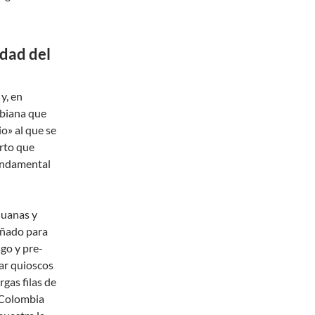
idad del
y, en
mbiana que
o» al que se
erto que
fundamental
duanas y
eñado para
sgo y pre-
sar quioscos
gas filas de
e Colombia