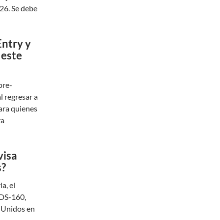
26. Se debe
Entry y
 este
pre-
 regresar a
para quienes
ra
visa
s?
a, el
 DS-160,
s Unidos en