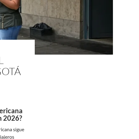
L
GOTÁ
mericana
n 2026?
ricana sigue
iajeros