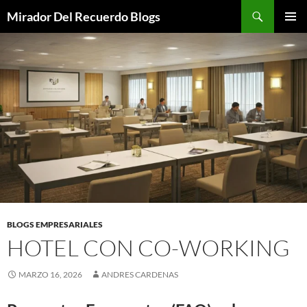
Saltar
Buscar
Mirador Del Recuerdo Blogs
al
MENÚ
contenido
PRINCI
BLOGS EMPRESARIALES
HOTEL CON CO-WORKING
MARZO 16, 2026
ANDRES CARDENAS