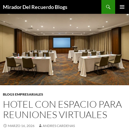
Saltar
Buscar
Mirador Del Recuerdo Blogs
al
MENÚ
contenido
PRINCI
BLOGS EMPRESARIALES
HOTEL CON ESPACIO PARA
REUNIONES VIRTUALES
MARZO 16, 2026
ANDRES CARDENAS