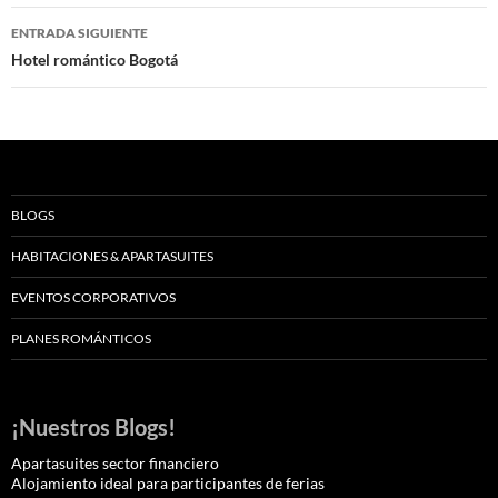
entradas
ENTRADA SIGUIENTE
Hotel romántico Bogotá
BLOGS
HABITACIONES & APARTASUITES
EVENTOS CORPORATIVOS
PLANES ROMÁNTICOS
¡Nuestros Blogs!
Apartasuites sector financiero
Alojamiento ideal para participantes de ferias