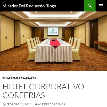
Saltar
Buscar
Mirador Del Recuerdo Blogs
al
MENÚ
contenido
PRINCI
BLOGS EMPRESARIALES
HOTEL CORPORATIVO
CORFERIAS
FEBRERO 26, 2026
ANDRES CARDENAS