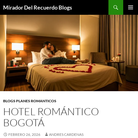
Saltar
Buscar
Mirador Del Recuerdo Blogs
al
MENÚ
contenido
PRINCI
BLOGS PLANES ROMANTICOS
HOTEL ROMÁNTICO
BOGOTÁ
FEBRERO 26, 2026
ANDRES CARDENAS