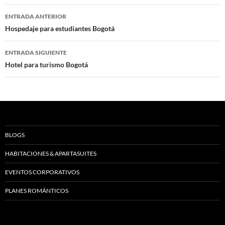
Navegación
ENTRADA ANTERIOR
de
Hospedaje para estudiantes Bogotá
entradas
ENTRADA SIGUIENTE
Hotel para turismo Bogotá
BLOGS
HABITACIONES & APARTASUITES
EVENTOS CORPORATIVOS
PLANES ROMÁNTICOS