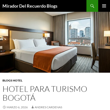
Saltar
Buscar
Mirador Del Recuerdo Blogs
al
MENÚ
contenido
PRINCI
BLOGS HOTEL
HOTEL PARA TURISMO
BOGOTÁ
MARZO 6, 2026
ANDRES CARDENAS