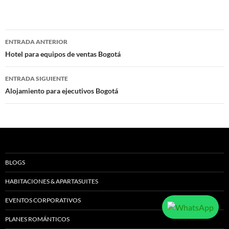
Navegación
ENTRADA ANTERIOR
de
Hotel para equipos de ventas Bogotá
entradas
ENTRADA SIGUIENTE
Alojamiento para ejecutivos Bogotá
BLOGS
HABITACIONES & APARTASUITES
EVENTOS CORPORATIVOS
PLANES ROMÁNTICOS