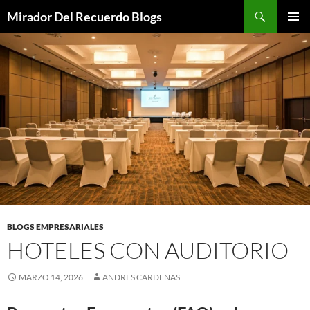
Saltar
Buscar
Mirador Del Recuerdo Blogs
al
MENÚ
contenido
PRINCI
BLOGS EMPRESARIALES
HOTELES CON AUDITORIO
MARZO 14, 2026
ANDRES CARDENAS