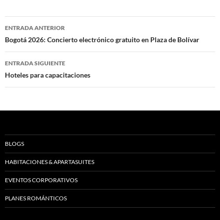
Navegación
ENTRADA ANTERIOR
de
Bogotá 2026: Concierto electrónico gratuito en Plaza de Bolívar
entradas
ENTRADA SIGUIENTE
Hoteles para capacitaciones
BLOGS
HABITACIONES & APARTASUITES
EVENTOS CORPORATIVOS
PLANES ROMÁNTICOS