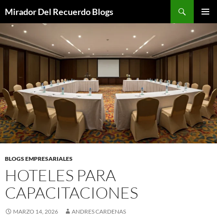
Saltar
Buscar
Mirador Del Recuerdo Blogs
al
MENÚ
contenido
PRINCI
BLOGS EMPRESARIALES
HOTELES PARA
CAPACITACIONES
MARZO 14, 2026
ANDRES CARDENAS