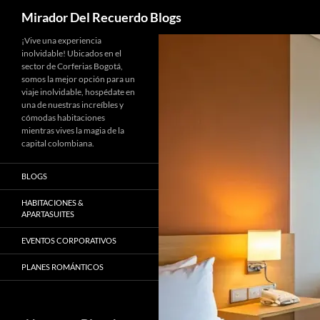
Buscar
Mirador Del Recuerdo Blogs
Saltar
¡Vive una experiencia
inolvidable! Ubicados en el
al
sector de Corferias Bogotá,
contenido
somos la mejor opción para un
viaje inolvidable, hospédate en
una de nuestras increíbles y
cómodas habitaciones
mientras vives la magia de la
capital colombiana.
BLOGS
HABITACIONES &
APARTASUITES
EVENTOS CORPORATIVOS
PLANES ROMÁNTICOS