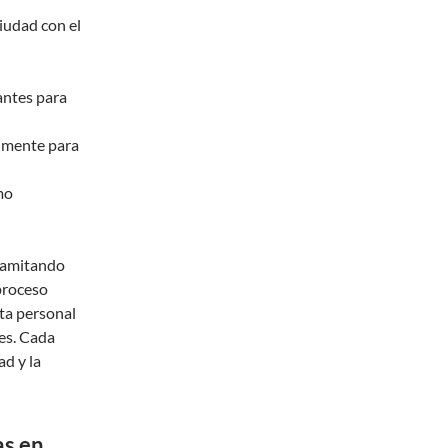
iudad con el
antes para
lmente para
mo
tramitando
proceso
sta personal
es. Cada
ad y la
as en