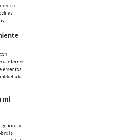
iriendo
ocinas
os.
niente
 con
n a internet
, elementos
midad a la
n mi
gilancia y
obre la