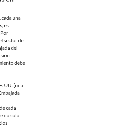
, cada una
s, es
 Por
l sector de
ajada del
rsión
amiento debe
E. UU. (una
 Embajada
 de cada
e no solo
cios