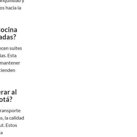
anquilidad y
s hacia la
cocina
jadas?
ecen suites
ías. Esta
y mantener
xtienden
rar al
otá?
transporte
s, la calidad
ut. Estos
la