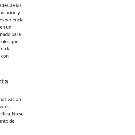
ades de los
bicación y
experiencia
 en un
señado para
reales que
 en la
s con
rta
 motivación
ve es
ífica. No se
punto de