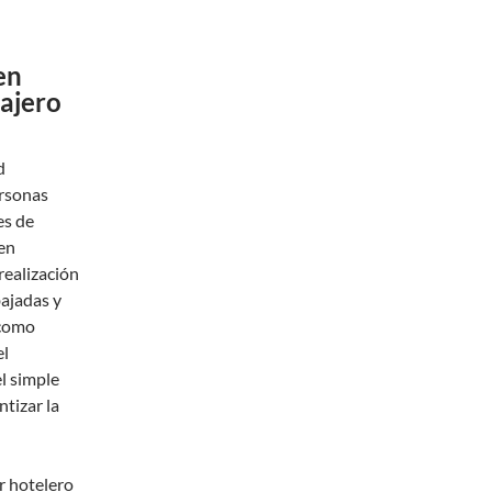
en
iajero
d
ersonas
es de
 en
 realización
bajadas y
 como
el
l simple
ntizar la
r hotelero