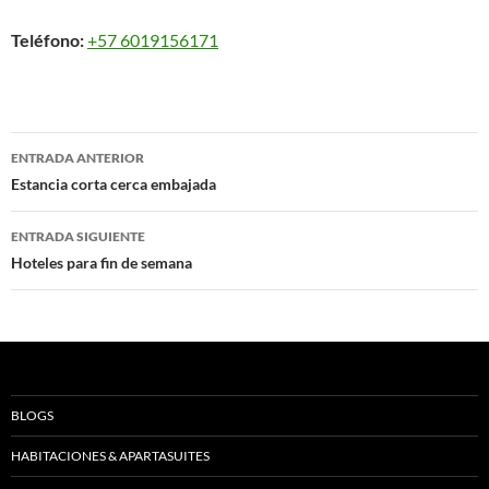
Teléfono:
+57 6019156171
Navegación
ENTRADA ANTERIOR
de
Estancia corta cerca embajada
entradas
ENTRADA SIGUIENTE
Hoteles para fin de semana
BLOGS
HABITACIONES & APARTASUITES