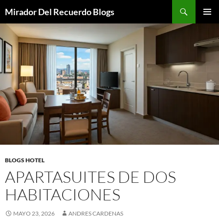
Saltar
Buscar
Mirador Del Recuerdo Blogs
al
MENÚ
contenido
PRINCI
BLOGS HOTEL
APARTASUITES DE DOS
HABITACIONES
MAYO 23, 2026
ANDRES CARDENAS