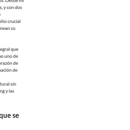
ios. Desde mi
s, y con dos
e
ito crucial
anean su
tegral que
omo uno de
corazón de
mación de
tural sin
g y las
que se