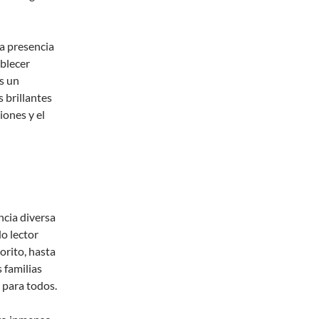
la presencia
blecer
s un
 brillantes
iones y el
ncia diversa
o lector
orito, hasta
 familias
o para todos.