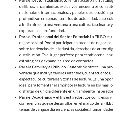
Para el Lector Apasionado:
Tendrá acceso a un catálo
de libros, lanzamientos exclusivos, encuentros con aut
nacionales e internacionales, y paneles de discusión q
profundizan en temas literarios de actualidad. La secc
a India ofrecerá una ventana a una cultura fascinante 
explorada en profundidad.
Para el Profesional del Sector Editorial:
La FILBO es u
negocios vital. Podrá participar en ruedas de negocios
sobre tendencias de la industria, derechos de autor, dig
distribución. Es el lugar perfecto para establecer alianz
estratégicas y expandir su red de contactos.
Para la Familia y el Público General:
Se ofrece una pr
variada que incluye talleres infantiles, cuentacuentos,
espectáculos culturales y zonas de lectura. Es una opo
ideal para fomentar el amor por la lectura en los más j
disfrutar de un día diferente en un ambiente inspirador
Para el Académico y el Investigador:
Los congresos y
conferencias que se desarrollan en el marco de la FIL
temas de vanguardia en ciencias sociales, humanidades