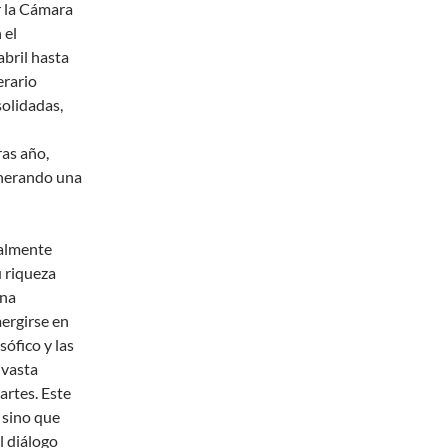
r la Cámara
 el
abril hasta
erario
olidadas,
ras año,
enerando una
ialmente
u riqueza
una
mergirse en
sófico y las
 vasta
artes. Este
 sino que
l diálogo