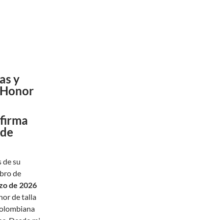
as y
 Honor
firma
 de
 de su
ibro de
zo de 2026
nor de talla
 colombiana