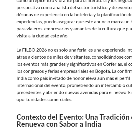
como un epicentro vibrante para la literatura y los negoc
perspectiva como analista del sector turístico y de evento
décadas de experiencia en la hotelería y la planificación d
experiencias, puedo asegurar que este anuncio marca un h
para viajeros, empresarios y amantes de la cultura que pl
visita a la ciudad este año.
La FILBO 2026 no es solo una feria; es una experiencia in
atrae a cientos de miles de visitantes, consolidándose c
los eventos más grandes y significativos en Corferias, el 
los congresos y ferias empresariales en Bogotá. La confir
India como país invitado de honor eleva aún más el perfil
internacional del evento, prometiendo un intercambio cul
precedentes y abriendo nuevas avenidas para el networkin
oportunidades comerciales.
Contexto del Evento: Una Tradición 
Renueva con Sabor a India