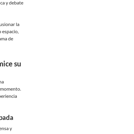
ica y debate
usionar la
o espacio,
rama de
mice su
na
a momento.
periencia
ipada
ensa y