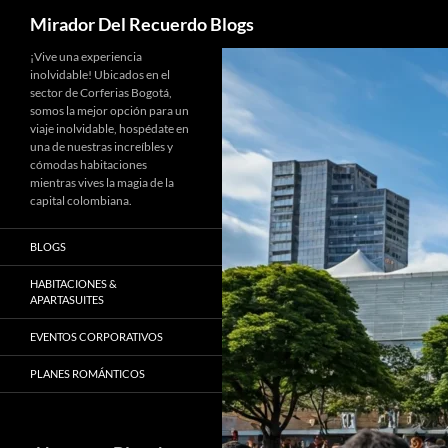
Buscar
Mirador Del Recuerdo Blogs
Saltar
¡Vive una experiencia
inolvidable! Ubicados en el
al
sector de Corferias Bogotá,
contenido
somos la mejor opción para un
viaje inolvidable, hospédate en
una de nuestras increíbles y
cómodas habitaciones
mientras vives la magia de la
capital colombiana.
BLOGS
HABITACIONES &
APARTASUITES
EVENTOS CORPORATIVOS
PLANES ROMÁNTICOS