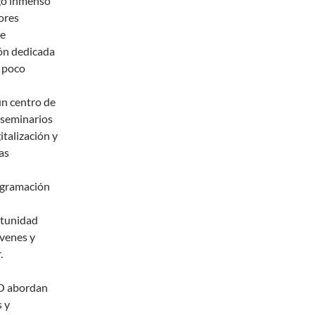
go inmenso
ores
ue
ión dedicada
y poco
n centro de
, seminarios
italización y
as
ogramación
rtunidad
óvenes y
.
BO abordan
 y