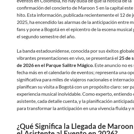
eventos en Colombia, no hay duda de que la noticia de la
confirmación del concierto de Maroon 5 en la capital este
hito. Esta información, publicada
recientemente el 12 de j
2025
, ha encendido las alarmas de la anticipación entre m
fans y pone a Bogotá en el epicentro de la escena musical 
el segundo semestre del año.
La banda estadounidense, conocida por sus éxitos globale
vibrantes presentaciones en vivo, se presentará el
25 de 
de 2026 en el Parque Salitre Mágico
. Este anuncio no es
fecha más en el calendario de eventos; representa una o
significativa para miles de viajeros nacionales e internaci
planifican su visita a Bogotá con un propósito claro: ser p
experiencia musical inolvidable. Como experto, entiendo 
asistente, cada detalle cuenta, y la planificación anticipada
para transformar la anticipación en una vivencia fluida y
¿Qué Significa la Llegada de Maroon
el Asistente al Evento en 2026?