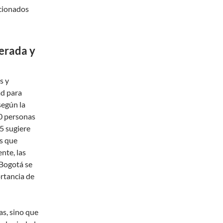
acionados
erada y
s y
ad para
según la
00 personas
5 sugiere
s que
nte, las
 Bogotá se
ortancia de
as, sino que