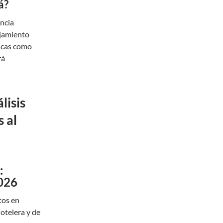
á?
encia
ojamiento
icas como
rá
lisis
 al
:
026
tos en
otelera y de