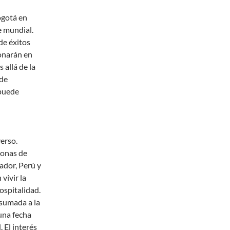
ogotá en
e mundial.
de éxitos
onarán en
 allá de la
 de
 puede
verso.
sonas de
ador, Perú y
vivir la
hospitalidad.
sumada a la
una fecha
. El interés