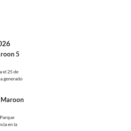
026
aroon 5
 el 25 de
ha generado
de Maroon
l Parque
cia en la