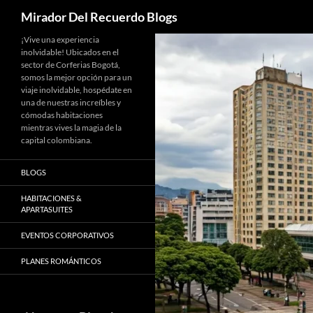
Buscar
Mirador Del Recuerdo Blogs
Saltar
¡Vive una experiencia
inolvidable! Ubicados en el
al
sector de Corferias Bogotá,
contenido
somos la mejor opción para un
viaje inolvidable, hospédate en
una de nuestras increíbles y
cómodas habitaciones
mientras vives la magia de la
capital colombiana.
BLOGS
HABITACIONES &
APARTASUITES
EVENTOS CORPORATIVOS
PLANES ROMÁNTICOS