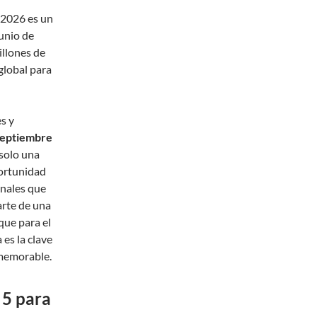
 2026 es un
unio de
illones de
global para
s y
septiembre
 solo una
portunidad
onales que
arte de una
que para el
 es la clave
 memorable.
 5 para