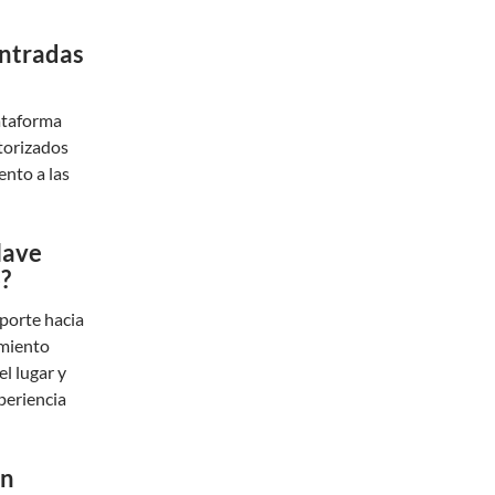
entradas
lataforma
utorizados
ento a las
lave
6?
sporte hacia
amiento
el lugar y
periencia
on