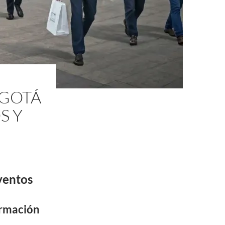
OGOTÁ
S Y
ventos
ormación