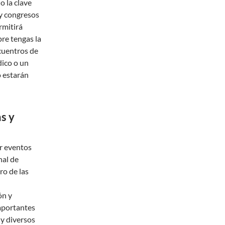
o la clave
 y congresos
rmitirá
re tengas la
cuentros de
dico o un
o estarán
s y
r eventos
nal de
ro de las
ón y
mportantes
 y diversos