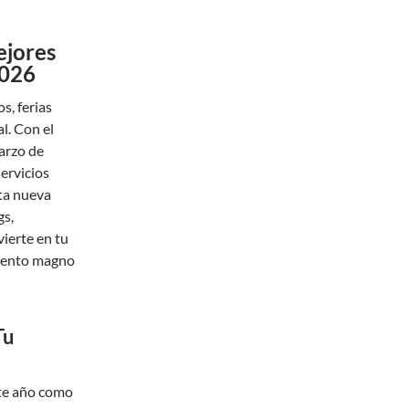
ejores
2026
s, ferias
l. Con el
arzo de
servicios
sta nueva
gs,
vierte en tu
 evento magno
Tu
ste año como