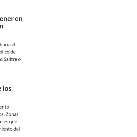
ener en
en
hacia el
blico de
 Salitre o
 los
iento
os. Zonas
teles que
miento del