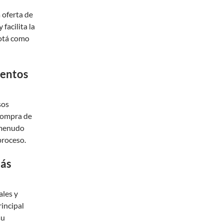
 oferta de
facilita la
gotá como
ventos
sos
 compra de
a menudo
proceso.
más
ales y
rincipal
su