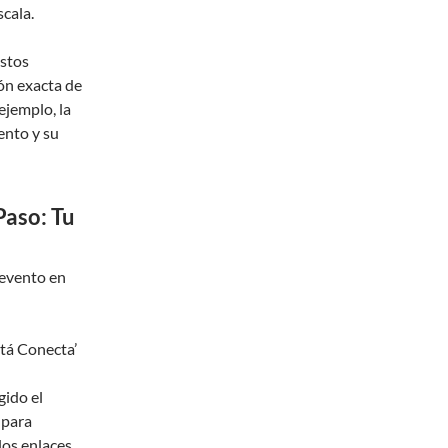
cala.
estos
ión exacta de
 ejemplo, la
ento y su
Paso: Tu
 evento en
otá Conecta’
gido el
 para
 los enlaces