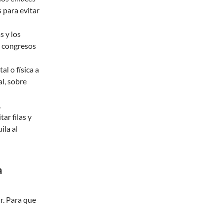
s para evitar
s y los
s congresos
l o física a
al, sobre
,
ar filas y
ila al
a
r. Para que