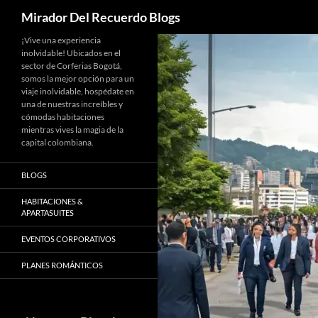
Buscar
Mirador Del Recuerdo Blogs
Saltar
¡Vive una experiencia
inolvidable! Ubicados en el
al
sector de Corferias Bogotá,
contenido
somos la mejor opción para un
viaje inolvidable, hospédate en
una de nuestras increíbles y
cómodas habitaciones
mientras vives la magia de la
capital colombiana.
BLOGS
HABITACIONES &
APARTASUITES
EVENTOS CORPORATIVOS
PLANES ROMÁNTICOS