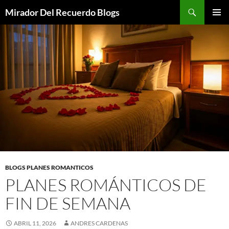
Saltar
Buscar
Mirador Del Recuerdo Blogs
al
MENÚ
contenido
PRINCI
BLOGS PLANES ROMANTICOS
PLANES ROMÁNTICOS DE
FIN DE SEMANA
ABRIL 11, 2026
ANDRES CARDENAS