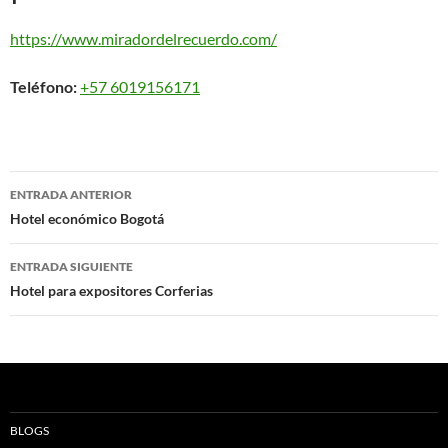
https://www.miradordelrecuerdo.com/
Teléfono:
+57 6019156171
Navegación
ENTRADA ANTERIOR
de
Hotel económico Bogotá
entradas
ENTRADA SIGUIENTE
Hotel para expositores Corferias
BLOGS