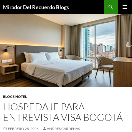
Saltar
Buscar
Mirador Del Recuerdo Blogs
al
MENÚ
contenido
PRINCI
BLOGS HOTEL
HOSPEDAJE PARA
ENTREVISTA VISA BOGOTÁ
FEBRERO 28, 2026
ANDRES CARDENAS