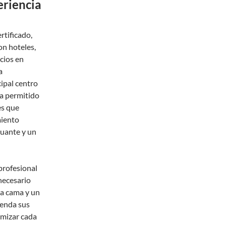
eriencia
tificado,
on hoteles,
cios en
a
cipal centro
ha permitido
es que
miento
nuante y un
 profesional
necesario
na cama y un
ienda sus
imizar cada