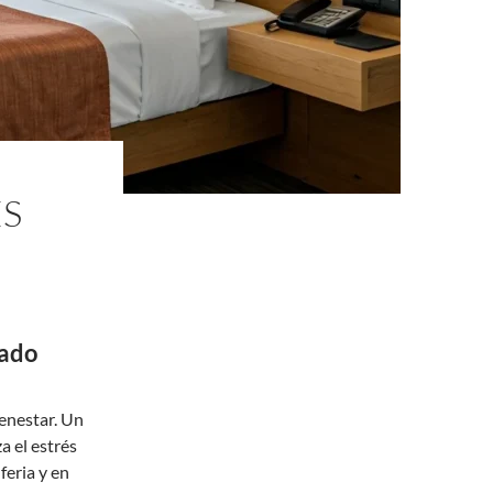
ES
uado
ienestar. Un
 el estrés
feria y en