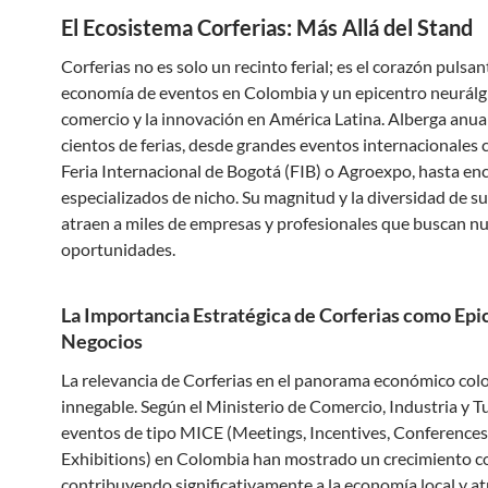
El Ecosistema Corferias: Más Allá del Stand
Corferias no es solo un recinto ferial; es el corazón pulsan
economía de eventos en Colombia y un epicentro neurálgi
comercio y la innovación en América Latina. Alberga anu
cientos de ferias, desde grandes eventos internacionales 
Feria Internacional de Bogotá (FIB) o Agroexpo, hasta en
especializados de nicho. Su magnitud y la diversidad de s
atraen a miles de empresas y profesionales que buscan n
oportunidades.
La Importancia Estratégica de Corferias como Epi
Negocios
La relevancia de Corferias en el panorama económico co
innegable. Según el Ministerio de Comercio, Industria y T
eventos de tipo MICE (Meetings, Incentives, Conferences
Exhibitions) en Colombia han mostrado un crecimiento c
contribuyendo significativamente a la economía local y a