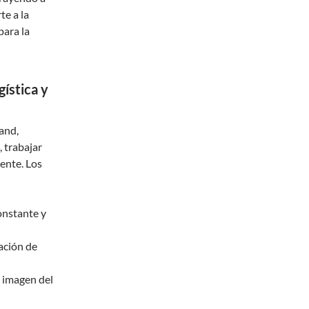
e a la
para la
ística y
and,
 trabajar
iente. Los
onstante y
ación de
a imagen del