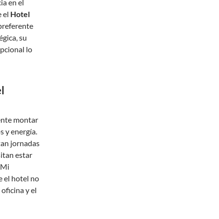
ia en el
 el
Hotel
preferente
égica, su
pcional lo
l
mente montar
s y energía.
tan jornadas
itan estar
 Mi
 el hotel no
oficina y el