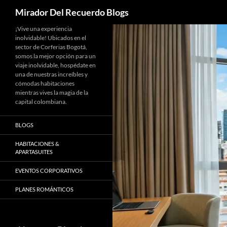
Buscar
Mirador Del Recuerdo Blogs
Saltar
¡Vive una experiencia
inolvidable! Ubicados en el
al
sector de Corferias Bogotá,
contenido
somos la mejor opción para un
viaje inolvidable, hospédate en
una de nuestras increíbles y
cómodas habitaciones
mientras vives la magia de la
capital colombiana.
BLOGS
HABITACIONES &
APARTASUITES
EVENTOS CORPORATIVOS
PLANES ROMÁNTICOS