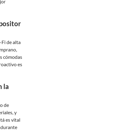
jor
positor
Fi de alta
emprano,
nes cómodas
roactivo es
 la
to de
iales, y
tá es vital
r durante