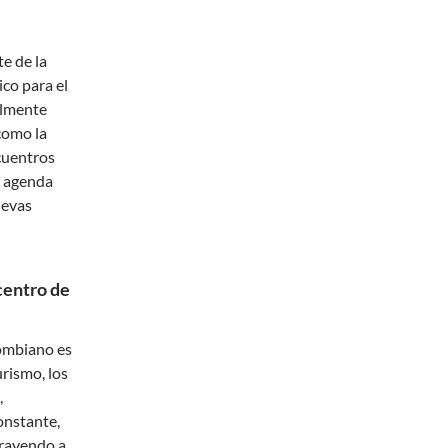
te de la
co para el
almente
como la
cuentros
u agenda
uevas
centro de
lombiano es
urismo, los
,
onstante,
trayendo a