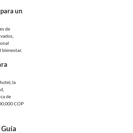
 para un
nes de
ivados,
sonal
 bienestar.
ara
otel, la
d,
rca de
$600.000 COP
a Guía