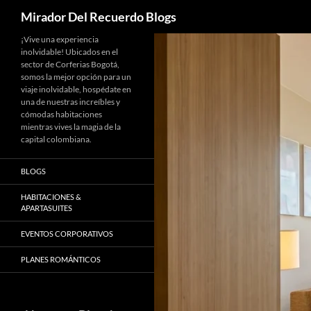
Buscar
Mirador Del Recuerdo Blogs
Saltar
¡Vive una experiencia
inolvidable! Ubicados en el
al
sector de Corferias Bogotá,
contenido
somos la mejor opción para un
viaje inolvidable, hospédate en
una de nuestras increíbles y
cómodas habitaciones
mientras vives la magia de la
capital colombiana.
BLOGS
HABITACIONES &
APARTASUITES
EVENTOS CORPORATIVOS
PLANES ROMÁNTICOS