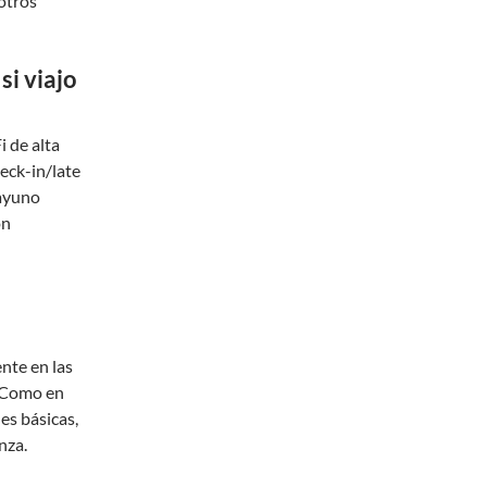
 otros
si viajo
i de alta
heck-in/late
sayuno
on
nte en las
. Como en
es básicas,
nza.