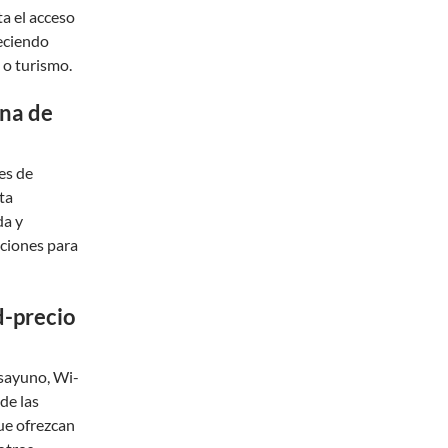
ta el acceso
reciendo
 o turismo.
ona de
es de
ta
da y
pciones para
d-precio
esayuno, Wi-
 de las
que ofrezcan