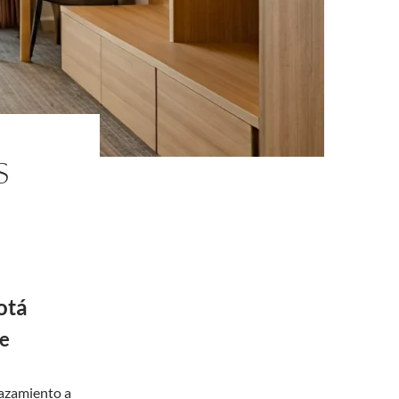
S
otá
de
lazamiento a