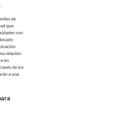
.
miles de
dad que
esidades con
Ubicado
bicación
na relación
te en
ravés de los
varán a una
para
l