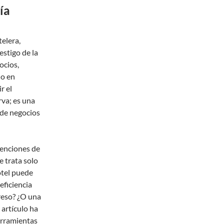
ía
elera,
estigo de la
ocios,
do en
r el
va; es una
e de negocios
venciones de
e trata solo
hotel puede
eficiencia
reso? ¿O una
 artículo ha
erramientas