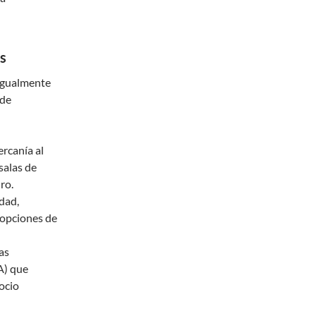
s
 igualmente
 de
cercanía al
salas de
ro.
dad,
 opciones de
as
A) que
ocio