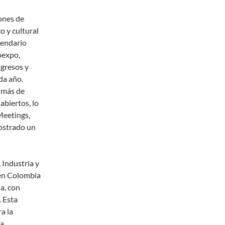
ones de
o y cultural
lendario
roexpo,
gresos y
da año.
n más de
abiertos, lo
Meetings,
mostrado un
 Industria y
 en Colombia
a, con
. Esta
a la
la