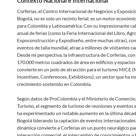
Contexto Nacional e Internacional
Corferias, el Centro Internacional de Negocios y Exposici
Bogotá, no es solo un recinto ferial; es un motor económic
para Colombia y Latinoamérica. Con su impresionante ca
anual de ferias (como la Feria Internacional del Libro, Ag
Expoconstrucción y Expodiseño, entre muchas otras), con
eventos de talla mundial, atrae a millones de visitantes ca
Desde mi perspectiva, la infraestructura de Corferias, co
170.000 metros cuadrados de área en edificios y espacios 
convierte en un polo de atracción para el turismo MICE (
Incentives, Conferences, Exhibitions), un sector que ha 
crecimiento sostenido en Colombia.
Según datos de ProColombia y el Ministerio de Comercio,
Turismo, el segmento de turismo de reuniones y eventos
ha experimentado un notable aumento en la última décad
Bogotá liderando la captación de eventos internacionales
dinámica convierte a Corferias en un punto neurálgico par
interacción comercial, el intercambio de conocimientos y 