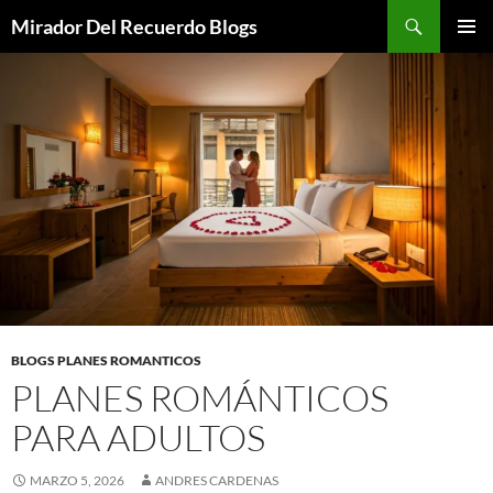
Saltar
Buscar
Mirador Del Recuerdo Blogs
al
MENÚ
contenido
PRINCI
BLOGS PLANES ROMANTICOS
PLANES ROMÁNTICOS
PARA ADULTOS
MARZO 5, 2026
ANDRES CARDENAS