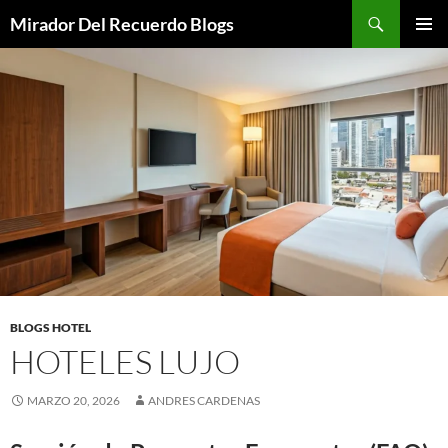
Saltar
Buscar
Mirador Del Recuerdo Blogs
al
MENÚ
contenido
PRINCI
BLOGS HOTEL
HOTELES LUJO
MARZO 20, 2026
ANDRES CARDENAS