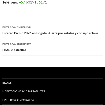
Teléfono:
+57 6019156171
Navegación
ENTRADA ANTERIOR
de
Estéreo Picnic 2026 en Bogotá: Alerta por estafas y consejos clave
entradas
ENTRADA SIGUIENTE
Hotel 3 estrellas
BLOGS
HABITACIONES & APARTASUITES
EVENTOS CORPORATIVOS