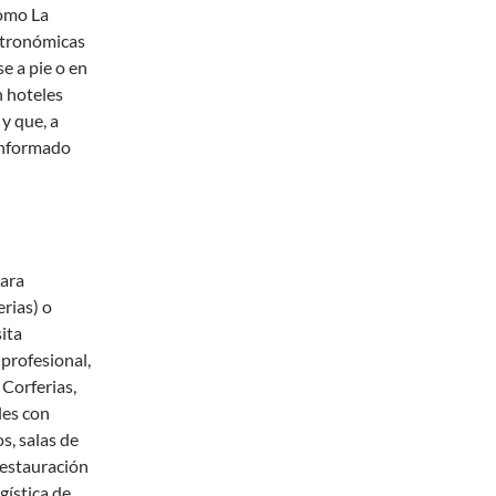
como La
stronómicas
e a pie o en
n hoteles
y que, a
 informado
para
rias) o
ita
 profesional,
Corferias,
les con
s, salas de
restauración
gística de