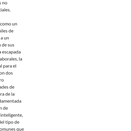
s no
iales.
o como un
iles de
 a un
n de sus
na escapada
aborales, la
l para el
con dos
ro
dades de
ra de la
undamentada
n de
inteligente,
del tipo de
 comunes que