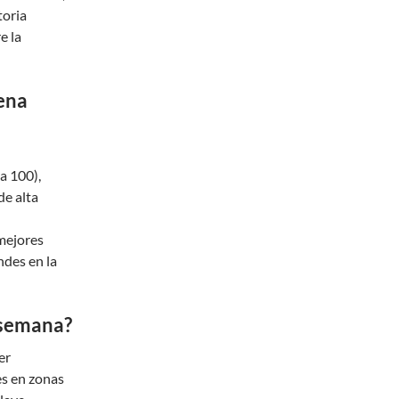
toria
e la
ena
a 100),
de alta
mejores
ndes en la
e semana?
er
es en zonas