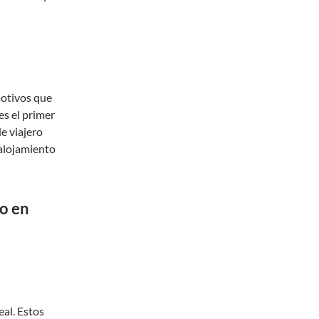
motivos que
es el primer
e viajero
 alojamiento
o en
al. Estos