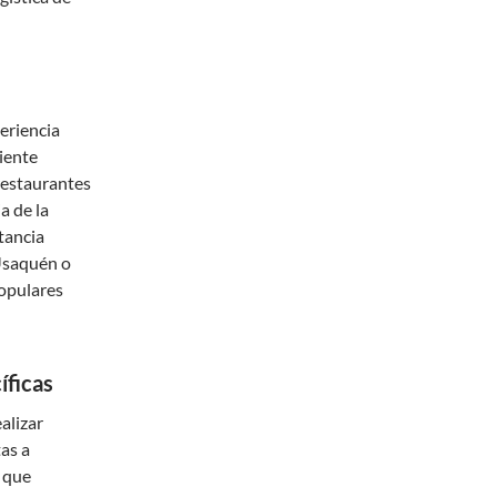
eriencia
iente
restaurantes
a de la
stancia
Usaquén o
populares
íficas
alizar
tas a
 que