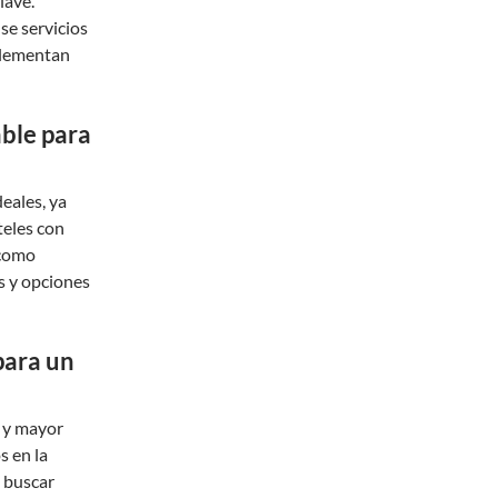
lave.
se servicios
plementan
ble para
deales, ya
teles con
 como
 y opciones
para un
s y mayor
s en la
 buscar