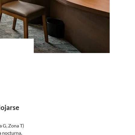
lojarse
a G, Zona T)
a nocturna,