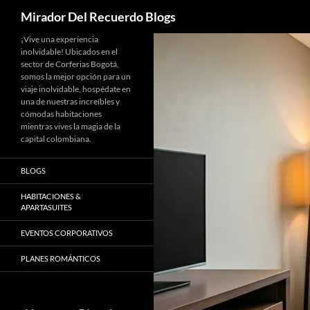
Buscar
Mirador Del Recuerdo Blogs
Saltar
¡Vive una experiencia
inolvidable! Ubicados en el
al
sector de Corferias Bogotá,
contenido
somos la mejor opción para un
viaje inolvidable, hospédate en
una de nuestras increíbles y
cómodas habitaciones
mientras vives la magia de la
capital colombiana.
BLOGS
HABITACIONES &
APARTASUITES
EVENTOS CORPORATIVOS
PLANES ROMÁNTICOS