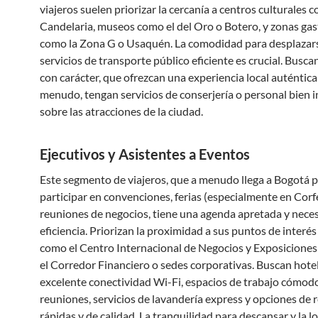
viajeros suelen priorizar la cercanía a centros culturales 
Candelaria, museos como el del Oro o Botero, y zonas ga
como la Zona G o Usaquén. La comodidad para desplazars
servicios de transporte público eficiente es crucial. Busca
con carácter, que ofrezcan una experiencia local auténtica 
menudo, tengan servicios de conserjería o personal bien
sobre las atracciones de la ciudad.
Ejecutivos y Asistentes a Eventos
Este segmento de viajeros, que a menudo llega a Bogotá 
participar en convenciones, ferias (especialmente en Corfe
reuniones de negocios, tiene una agenda apretada y neces
eficiencia. Priorizan la proximidad a sus puntos de interés
como el Centro Internacional de Negocios y Exposiciones 
el Corredor Financiero o sedes corporativas. Buscan hote
excelente conectividad Wi-Fi, espacios de trabajo cómodo
reuniones, servicios de lavandería express y opciones de 
rápidas y de calidad. La tranquilidad para descansar y la lo