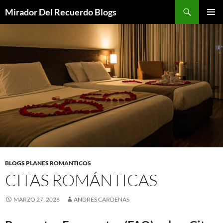
Saltar
Buscar
Mirador Del Recuerdo Blogs
al
MENÚ
contenido
PRINCI
BLOGS PLANES ROMANTICOS
CITAS ROMÁNTICAS
MARZO 27, 2026
ANDRES CARDENAS