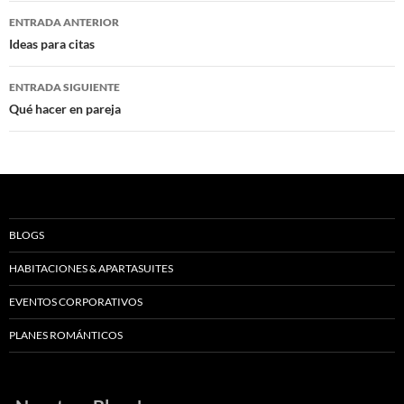
Navegación
ENTRADA ANTERIOR
de
Ideas para citas
entradas
ENTRADA SIGUIENTE
Qué hacer en pareja
BLOGS
HABITACIONES & APARTASUITES
EVENTOS CORPORATIVOS
PLANES ROMÁNTICOS