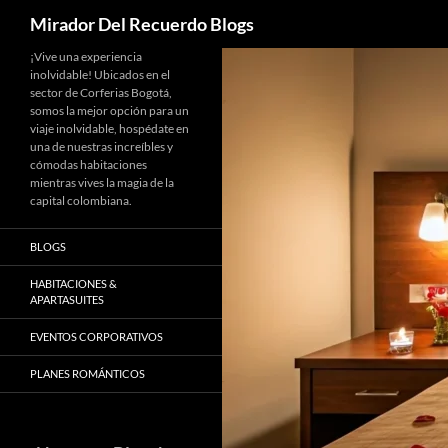
Buscar
Mirador Del Recuerdo Blogs
Saltar
¡Vive una experiencia
inolvidable! Ubicados en el
al
sector de Corferias Bogotá,
contenido
somos la mejor opción para un
viaje inolvidable, hospédate en
una de nuestras increíbles y
cómodas habitaciones
mientras vives la magia de la
capital colombiana.
BLOGS
HABITACIONES &
APARTASUITES
EVENTOS CORPORATIVOS
PLANES ROMÁNTICOS