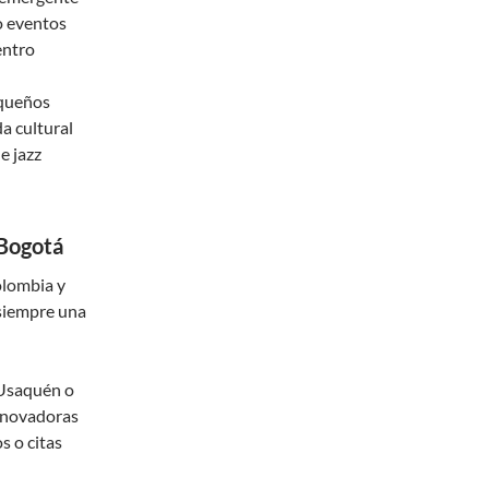
o eventos
entro
equeños
a cultural
e jazz
 Bogotá
olombia y
 siempre una
Usaquén o
innovadoras
s o citas