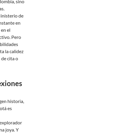
lombia, sino
as.
inisterio de
nstante en
 en el
ctivo. Pero
ibilidades
a la calidez
 de cita o
exiones
en historia,
otá es
 explorador
na joya. Y