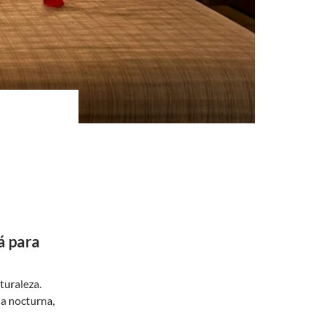
á para
turaleza.
a nocturna,