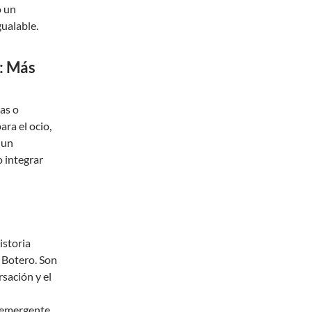
o un
gualable.
á: Más
as o
ra el ocio,
 un
o integrar
istoria
 Botero. Son
sación y el
e emergente