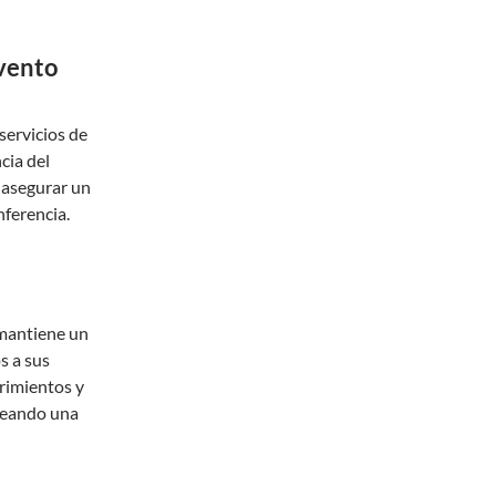
evento
 servicios de
ncia del
a asegurar un
nferencia.
 mantiene un
s a sus
erimientos y
creando una