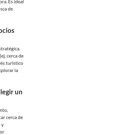
ra. Es ideal
usca de
ocios
stratégica.
ej. cerca de
és turístico
plorar la
legir un
nto,
tar cerca de
 y
or