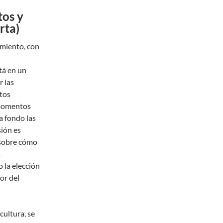
tos y
rta)
amiento, con
tá en un
 las
ntos
 momentos
a fondo las
sión es
 sobre cómo
s
o la elección
or del
cultura, se